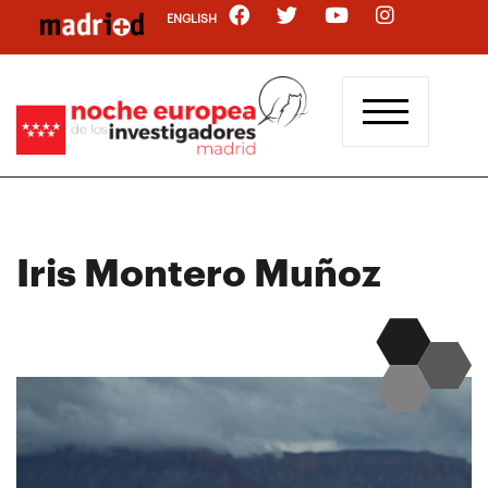
Pasar
ENGLISH
al
contenido
principal
Iris Montero Muñoz