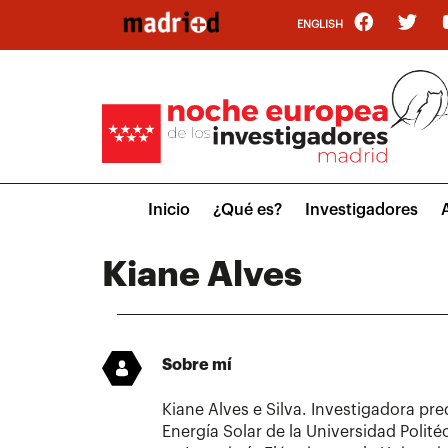
Pasar
ENGLISH
al
contenido
principal
Main
Inicio
¿Qué es?
Investigadores
menu
Kiane Alves
Sobre mí
Kiane Alves e Silva. Investigadora pre
Energía Solar de la Universidad Polit