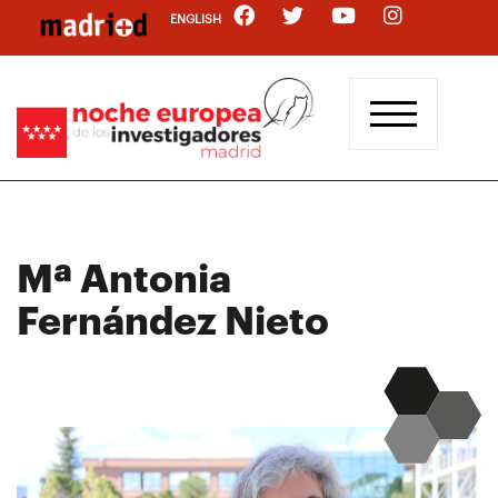
Pasar
ENGLISH
al
contenido
principal
Mª Antonia
Fernández Nieto