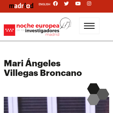
Pasar
ENGLISH
al
contenido
principal
Mari Ángeles
Villegas Broncano