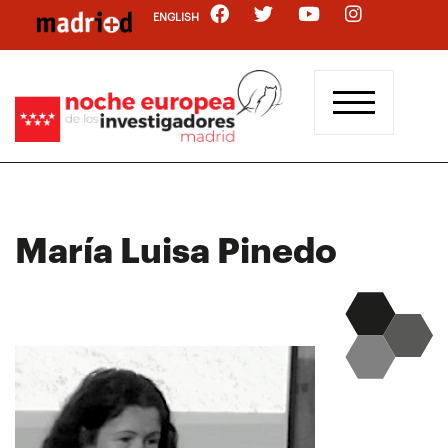
Pasar
ENGLISH
al
contenido
principal
María Luisa Pinedo