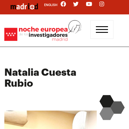
Pasar
ENGLISH
al
contenido
principal
Natalia Cuesta
Rubio