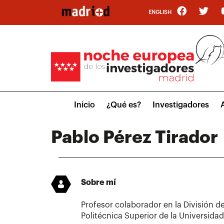
Pasar
ENGLISH
al
contenido
principal
Main
Inicio
¿Qué es?
Investigadores
menu
Pablo Pérez Tirador
Sobre mí
Profesor colaborador en la División de
Politécnica Superior de la Universida