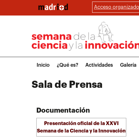
Pasar
Acceso organizado
al
contenido
principal
Main
Inicio
¿Qué es?
Actividades
Galería
menu
Sala de Prensa
Documentación
Presentación oficial de la XXVI
Semana de la Ciencia y la Innovación