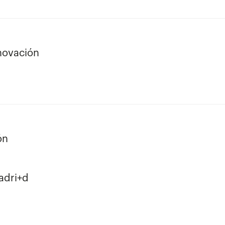
nnovación
ón
adri+d