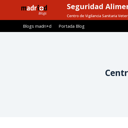
Seguridad Alimen
S
a
Centro de Vigilancia Sanitaria Veter
l
Blogs madri+d
Portada Blog
t
a
r
a
l
c
Centr
o
n
t
e
n
i
d
o