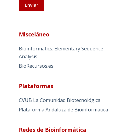
A
l
Misceláneo
t
e
Bioinformatics: Elementary Sequence
r
Analysis
n
BioRecursos.es
a
t
i
Plataformas
v
e
CVUB La Comunidad Biotecnológica
:
Plataforma Andaluza de Bioinformática
Redes de Bioinformática