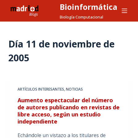
Bioinformática
S
a
Biología Computacional
l
t
a
Día
11 de noviembre de
r
2005
a
l
c
o
n
ARTÍCULOS INTERESANTES
,
NOTICIAS
t
Aumento espectacular del número
e
de autores publicando en revistas de
n
libre acceso, según un estudio
i
independiente
d
o
Echándole un vistazo a los titulares de