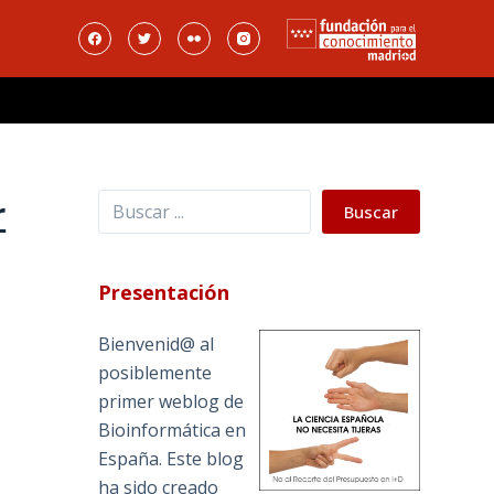
Buscar
r
Buscar
Presentación
Bienvenid@ al
posiblemente
primer weblog de
Bioinformática en
España. Este blog
ha sido creado