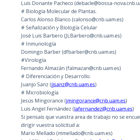
Luis Donante Pacheco (debacle@bossa-nova.cnb.u
# Biología Molecular de Plantas.
Carlos Alonso Blanco (calonso@cnb.uam.es)
# Señalización y Biología Celular
José Luis Barbero (JLBarbero@cnb.uam.es)
# Inmunología
Domingo Barber (dfbarber@cnb.uam.es)
#Virología
Fernando Almazán (falmazan@cnb.uam.es)
# Diferenciación y Desarrollo.
Juanjo Sanz (
jjsanz@cnb.uam.es
)
# Microbiología
Jesús Mingorance (
jmingorance@cnb.uam.es
)
Luis Angel Fernández (
lafernandez@cnb.uam.es
)
Si pensais que vuestra area de trabajo no se encu
dirigir vuestra solicitud a:
Mario Mellado (mmellado@cnb.uam.es)