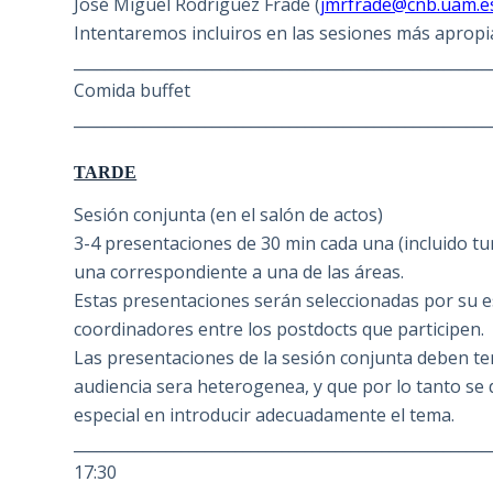
José Miguel Rodríguez Frade (
jmrfrade@cnb.uam.e
Intentaremos incluiros en las sesiones más apropi
______________________________________________________
Comida buffet
______________________________________________________
TARDE
Sesión conjunta (en el salón de actos)
3-4 presentaciones de 30 min cada una (incluido t
una correspondiente a una de las áreas.
Estas presentaciones serán seleccionadas por su es
coordinadores entre los postdocts que participen.
Las presentaciones de la sesión conjunta deben te
audiencia sera heterogenea, y que por lo tanto se
especial en introducir adecuadamente el tema.
______________________________________________________
17:30