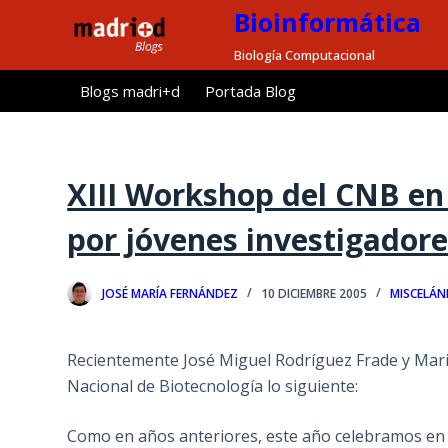
Bioinformática
S
a
Biología Computacional
l
Blogs madri+d
Portada Blog
t
a
r
a
XIII Workshop del CNB en
l
por jóvenes investigadore
c
o
n
JOSÉ MARÍA FERNÁNDEZ
10 DICIEMBRE 2005
MISCELÁN
t
e
Recientemente José Miguel Rodríguez Frade y Mario
n
Nacional de Biotecnología lo siguiente:
i
d
Como en años anteriores, este año celebramos en e
o