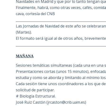
Navidades en Madrid y que por lo tanto tengan que
Finalmente, habrá, como otras veces, cafés, comida
cava, cortesía del CNB
______________________________________________________
Las Jornadas de Navidad de este año se celebraran 
(Martes).
El formato será igual al de otros años, brevemente
______________________________________________________
MAÑANA
Sesiones temáticas simultaneas (cada una en una s
Presentaciones cortas (unos 15 minutos), enfocad
estudia y como se aborda y limitando al mínimo los 
Cada sesión tiene unos coordinadores a los que deb
solicitud de participar.
# Biología Estructural.
José Ruiz Castón (jrcaston@cnb.uam.es)