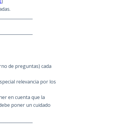
s
)
adas.
________________
________________
urno de preguntas) cada
pecial relevancia por los
ner en cuenta que la
 debe poner un cuidado
________________