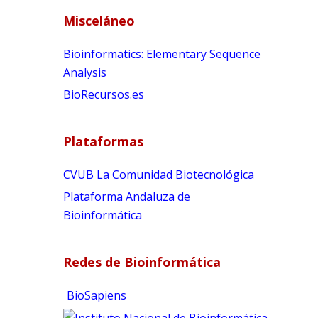
l
Misceláneo
t
e
Bioinformatics: Elementary Sequence
r
Analysis
n
BioRecursos.es
a
t
i
Plataformas
v
e
CVUB La Comunidad Biotecnológica
:
Plataforma Andaluza de
Bioinformática
Redes de Bioinformática
BioSapiens