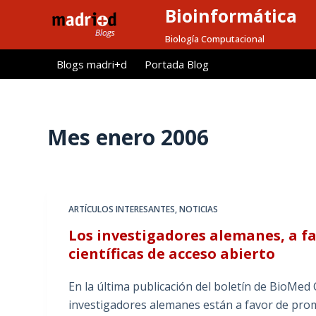
Bioinformática
S
a
Biología Computacional
l
Blogs madri+d
Portada Blog
t
a
r
a
Mes
enero 2006
l
c
o
n
ARTÍCULOS INTERESANTES
,
NOTICIAS
t
Los investigadores alemanes, a fa
e
científicas de acceso abierto
n
i
En la última publicación del boletín de BioMed
d
investigadores alemanes están a favor de pro
o