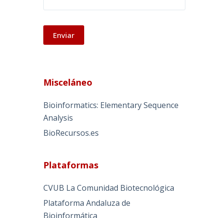
A
l
Misceláneo
t
e
Bioinformatics: Elementary Sequence
r
Analysis
n
BioRecursos.es
a
t
i
Plataformas
v
e
CVUB La Comunidad Biotecnológica
:
Plataforma Andaluza de
Bioinformática