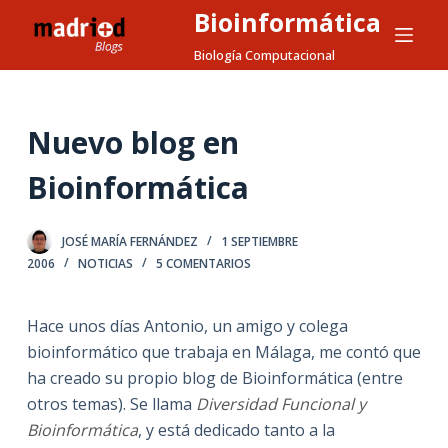
Bioinformática
S
a
Biología Computacional
l
t
a
Nuevo blog en
r
Bioinformática
a
l
c
JOSÉ MARÍA FERNÁNDEZ
1 SEPTIEMBRE
o
2006
NOTICIAS
5 COMENTARIOS
n
t
Hace unos días Antonio, un amigo y colega
e
bioinformático que trabaja en Málaga, me contó que
n
ha creado su propio blog de Bioinformática (entre
i
otros temas). Se llama
Diversidad Funcional y
d
Bioinformática
, y está dedicado tanto a la
o