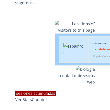
sugerencias.
estamos en
EspaInfo
.e
Blog de Cienci
contador de visitas
web
sesiones acumuladas
Ver StatsCounter