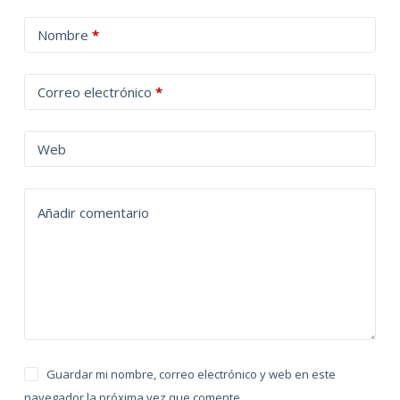
A
Nombre
*
l
t
Correo electrónico
*
e
r
n
Web
a
t
Añadir comentario
i
v
e
:
Guardar mi nombre, correo electrónico y web en este
navegador la próxima vez que comente.