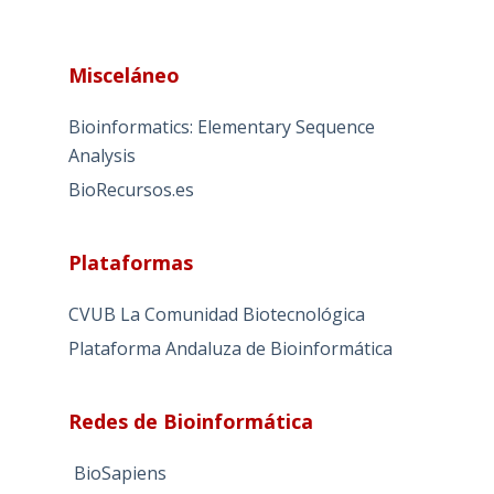
A
l
Misceláneo
t
e
Bioinformatics: Elementary Sequence
r
Analysis
n
BioRecursos.es
a
t
i
Plataformas
v
e
CVUB La Comunidad Biotecnológica
:
Plataforma Andaluza de Bioinformática
Redes de Bioinformática
BioSapiens