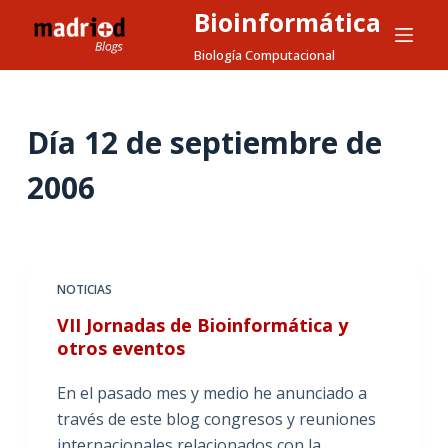
Bioinformática
S
a
Biología Computacional
l
t
a
Día
12 de septiembre de
r
2006
a
l
c
o
n
NOTICIAS
t
VII Jornadas de Bioinformática y
e
otros eventos
n
i
En el pasado mes y medio he anunciado a
d
través de este blog congresos y reuniones
o
internacionales relacionados con la