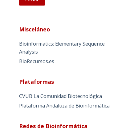
A
l
Misceláneo
t
e
Bioinformatics: Elementary Sequence
r
Analysis
n
BioRecursos.es
a
t
i
Plataformas
v
e
CVUB La Comunidad Biotecnológica
:
Plataforma Andaluza de Bioinformática
Redes de Bioinformática