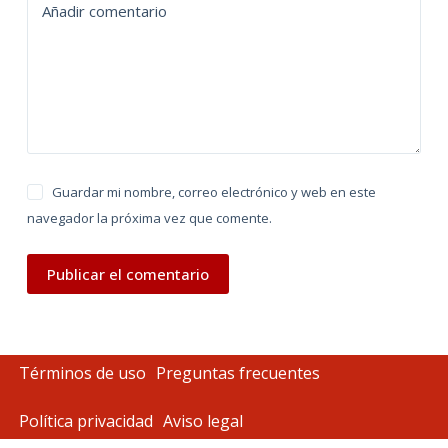
Añadir comentario
i
v
e
:
Guardar mi nombre, correo electrónico y web en este
navegador la próxima vez que comente.
Publicar el comentario
Términos de uso
Preguntas frecuentes
Política privacidad
Aviso legal