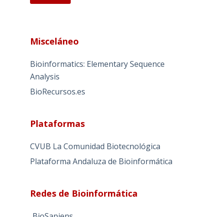
A
l
Misceláneo
t
e
Bioinformatics: Elementary Sequence
r
Analysis
n
BioRecursos.es
a
t
i
Plataformas
v
e
CVUB La Comunidad Biotecnológica
:
Plataforma Andaluza de Bioinformática
Redes de Bioinformática
BioSapiens