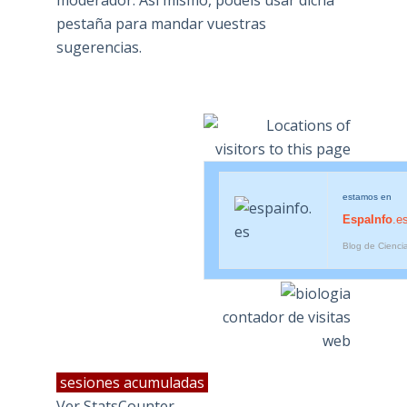
moderador. Así mismo, podéis usar dicha
pestaña para mandar vuestras
sugerencias.
estamos en
EspaInfo
.e
Blog de Cienci
contador de visitas
web
sesiones acumuladas
Ver StatsCounter