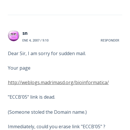
sn
ENE 4, 2007 / 9:10
RESPONDER
Dear Sir, I am sorry for sudden mail.
Your page
http://weblogs.madrimasd.org/bioinformatica/
"ECCB’05" link is dead.
(Someone stoled the Domain name.)
Immediately, could you erase link "ECCB’05" ?