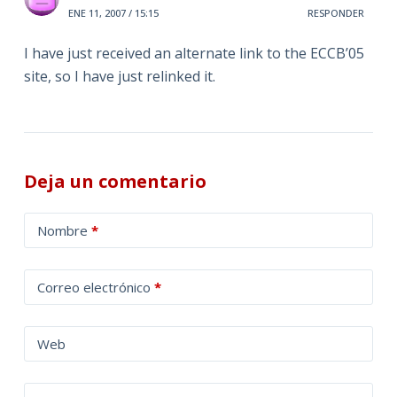
ENE 11, 2007 / 15:15
RESPONDER
I have just received an alternate link to the ECCB’05
site, so I have just relinked it.
Deja un comentario
A
Nombre
*
l
t
Correo electrónico
*
e
r
n
Web
a
t