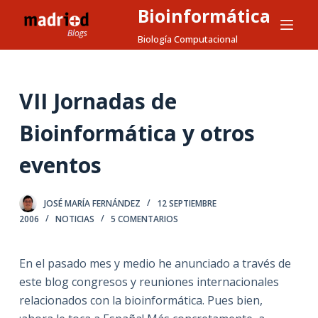
Bioinformática
S
a
Biología Computacional
l
t
a
VII Jornadas de
r
Bioinformática y otros
a
l
eventos
c
o
n
JOSÉ MARÍA FERNÁNDEZ
12 SEPTIEMBRE
t
2006
NOTICIAS
5 COMENTARIOS
e
n
En el pasado mes y medio he anunciado a través de
i
este blog congresos y reuniones internacionales
d
relacionados con la bioinformática. Pues bien,
o