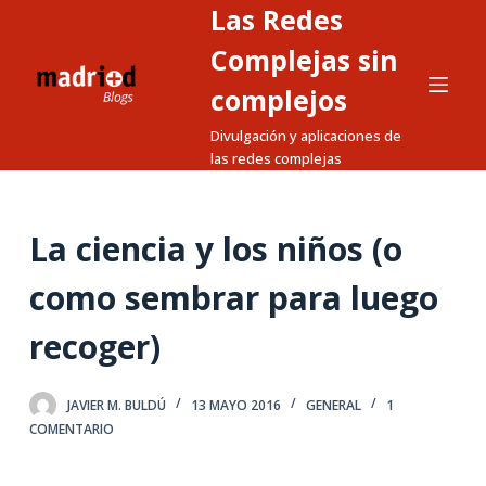
Las Redes
S
a
Complejas sin
l
complejos
t
Divulgación y aplicaciones de
a
las redes complejas
r
a
l
La ciencia y los niños (o
c
o
como sembrar para luego
n
t
recoger)
e
n
JAVIER M. BULDÚ
13 MAYO 2016
GENERAL
1
i
COMENTARIO
d
o