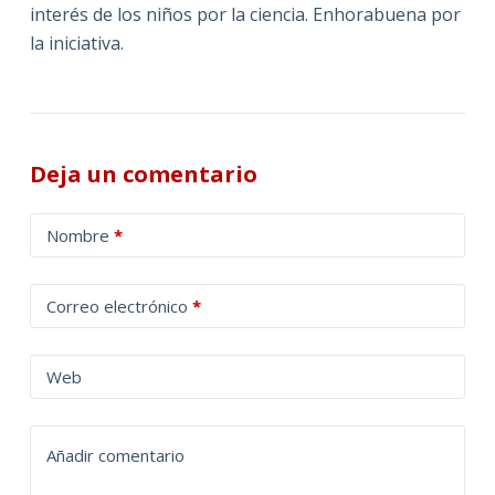
interés de los niños por la ciencia. Enhorabuena por
la iniciativa.
Deja un comentario
A
Nombre
*
l
t
Correo electrónico
*
e
r
n
Web
a
t
Añadir comentario
i
v