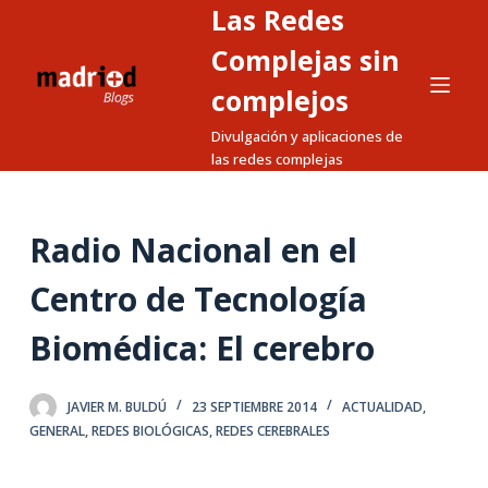
Las Redes
S
a
Complejas sin
l
complejos
t
Divulgación y aplicaciones de
a
las redes complejas
r
a
l
Radio Nacional en el
c
o
Centro de Tecnología
n
t
Biomédica: El cerebro
e
n
JAVIER M. BULDÚ
23 SEPTIEMBRE 2014
ACTUALIDAD
,
i
GENERAL
,
REDES BIOLÓGICAS
,
REDES CEREBRALES
d
o