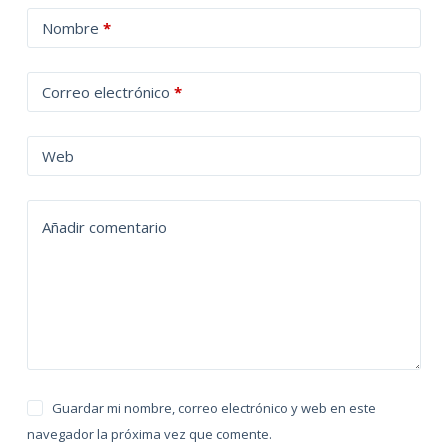
A
Nombre
*
l
t
Correo electrónico
*
e
r
n
Web
a
t
Añadir comentario
i
v
e
:
Guardar mi nombre, correo electrónico y web en este
navegador la próxima vez que comente.