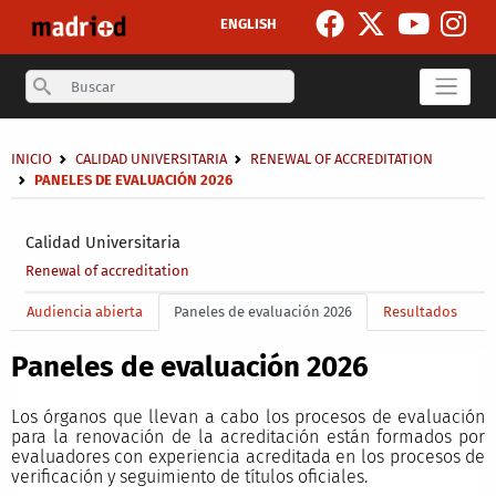
Skip to main content
ENGLISH
Search
Breadcrumb
INICIO
CALIDAD UNIVERSITARIA
RENEWAL OF ACCREDITATION
PANELES DE EVALUACIÓN 2026
Secondary breadcrumb
Calidad Universitaria
Renewal of accreditation
Main menu level 4
Audiencia abierta
Paneles de evaluación 2026
Resultados
Paneles de evaluación 2026
Los órganos que llevan a cabo los procesos de evaluación
para la renovación de la acreditación están formados por
evaluadores con experiencia acreditada en los procesos de
verificación y seguimiento de títulos oficiales.