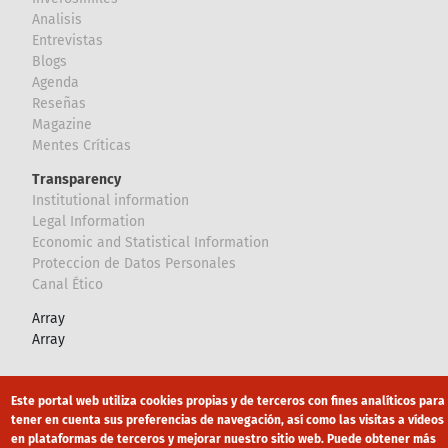
Analisis
Entrevistas
Blogs
Agenda
Reseñas
Magazine
Mentes Críticas
Transparency
Institutional information
Legal Information
Economic and Statistical Information
Proteccion de Datos Personales
Canal Ético
Array
Array
Footer
Canal Ético
eduroam
Mapa Web
Este portal web utiliza cookies propias y de terceros con fines analíticos para
tener en cuenta sus preferencias de navegación, así como las visitas a vídeos
Política privacidad
Política de cookies
Aviso legal
en plataformas de terceros y mejorar nuestro sitio web. Puede obtener más