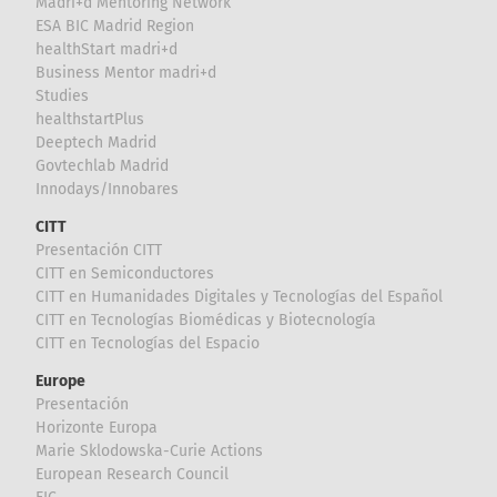
Madri+d Mentoring Network
ESA BIC Madrid Region
healthStart madri+d
Business Mentor madri+d
Studies
healthstartPlus
Deeptech Madrid
Govtechlab Madrid
Innodays/Innobares
CITT
Presentación CITT
CITT en Semiconductores
CITT en Humanidades Digitales y Tecnologías del Español
CITT en Tecnologías Biomédicas y Biotecnología
CITT en Tecnologías del Espacio
Europe
Presentación
Horizonte Europa
Marie Sklodowska-Curie Actions
European Research Council