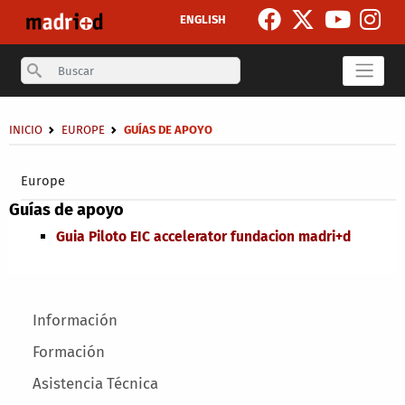
Skip to main content
ENGLISH
Search
Breadcrumb
INICIO
EUROPE
GUÍAS DE APOYO
Secondary breadcrumb
Europe
Guías de apoyo
Guia Piloto EIC accelerator fundacion madri+d
Main menu
Información
Formación
Asistencia Técnica