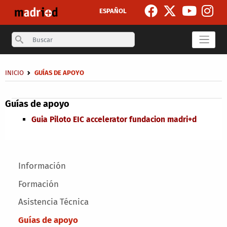
Skip to main content
ESPAÑOL
Search
Breadcrumb
INICIO
GUÍAS DE APOYO
Secondary breadcrumb
Guías de apoyo
Guia Piloto EIC accelerator fundacion madri+d
Main menu
Información
Formación
Asistencia Técnica
Guías de apoyo