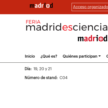
Pasar
Acceso organizado
al
contenido
principal
Main
Inicio
¿Qué es?
Quiénes participan
menu
Día
19, 20 y 21
Número de stand
C04