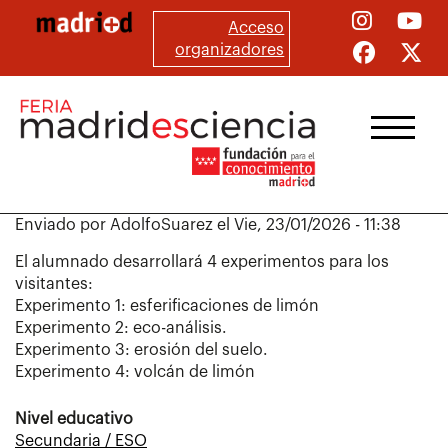
Pasar
Acceso
al
organizadores
contenido
principal
Enviado por
AdolfoSuarez
el
Vie, 23/01/2026 - 11:38
El alumnado desarrollará 4 experimentos para los
visitantes:
Experimento 1: esferificaciones de limón
Experimento 2: eco-análisis.
Experimento 3: erosión del suelo.
Experimento 4: volcán de limón
Nivel educativo
Secundaria / ESO