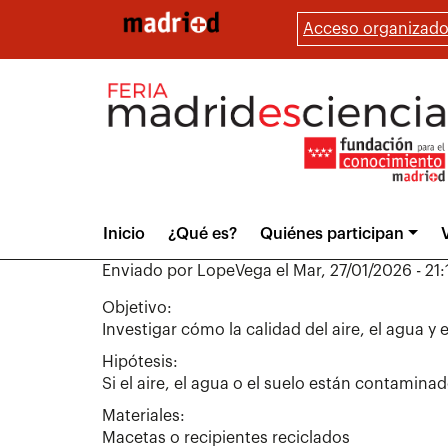
Pasar
Acceso organizado
al
contenido
principal
Main
Inicio
¿Qué es?
Quiénes participan
V
menu
Enviado por
LopeVega
el
Mar, 27/01/2026 - 21:
Objetivo:
Investigar cómo la calidad del aire, el agua y 
Hipótesis:
Si el aire, el agua o el suelo están contamina
Materiales:
Macetas o recipientes reciclados