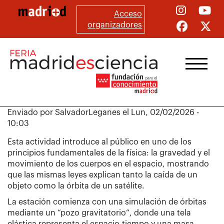
Pasar
Acceso
al
organizadores
contenido
principal
Enviado por
SalvadorLeganes
el
Lun, 02/02/2026 -
10:03
Esta actividad introduce al público en uno de los
principios fundamentales de la física: la gravedad y el
movimiento de los cuerpos en el espacio, mostrando
que las mismas leyes explican tanto la caída de un
objeto como la órbita de un satélite.
La estación comienza con una simulación de órbitas
mediante un “pozo gravitatorio”, donde una tela
elástica representa el espacio-tiempo y una masa