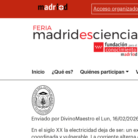
Pasar
Acceso organizado
al
contenido
principal
Main
Inicio
¿Qué es?
Quiénes participan
V
menu
Enviado por
DivinoMaestro
el
Lun, 16/02/2026
En el siglo XX la electricidad deja de ser: u
coordinada y vulnerable. La corriente alterna