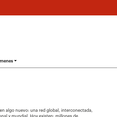
ámenes
 en algo nuevo: una red global, interconectada,
onal y mundial. Hoy existen: millones de