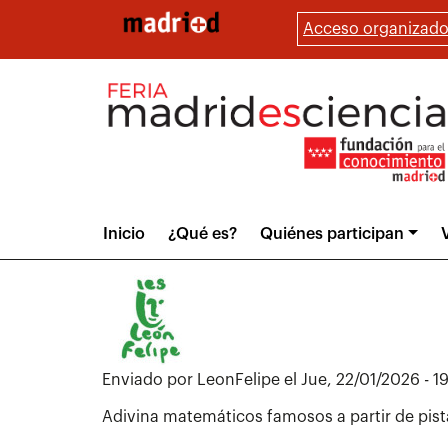
Pasar
Acceso organizado
al
contenido
principal
Main
Inicio
¿Qué es?
Quiénes participan
V
menu
Enviado por
LeonFelipe
el
Jue, 22/01/2026 - 19
Adivina matemáticos famosos a partir de pist