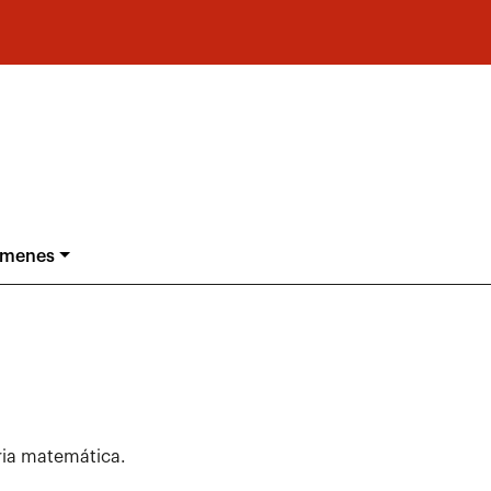
ámenes
ria matemática.