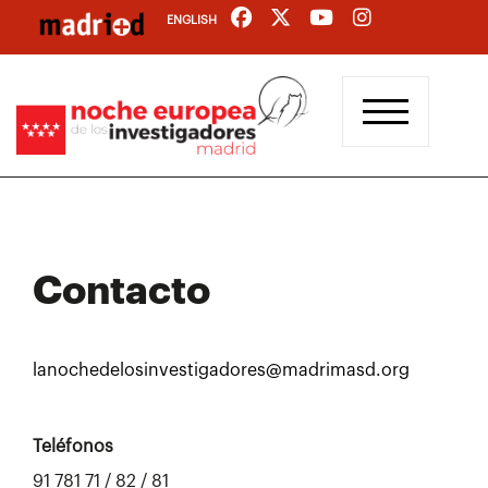
Pasar
ENGLISH
al
contenido
principal
Contacto
lanochedelosinvestigadores@madrimasd.org
Teléfonos
91 781 71 / 82 / 81