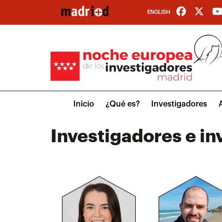
Pasar
ENGLISH
al
contenido
principal
Main
Inicio
¿Qué es?
Investigadores
menu
Investigadores e in