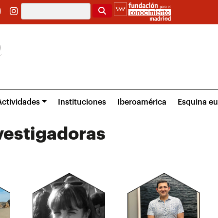
Buscar
Actividades
Instituciones
Iberoamérica
Esquina e
vestigadoras