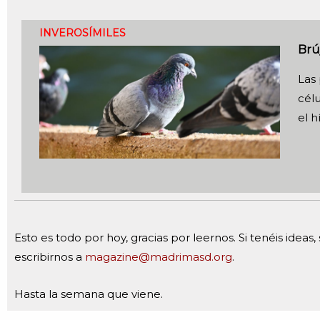
INVEROSÍMILES
Brú
Las 
célu
el 
Esto es todo por hoy, gracias por leernos. Si tenéis idea
escribirnos a
magazine@madrimasd.org
.
Hasta la semana que viene.