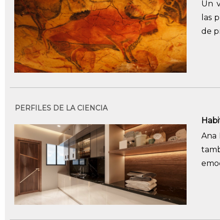
Un v
las 
de p
PERFILES DE LA CIENCIA
Habi
Ana 
tamb
emoc