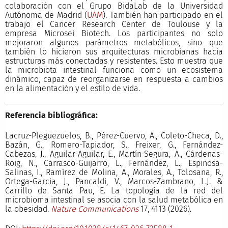
colaboración con el Grupo BidaLab de la Universidad
Autónoma de Madrid (
UAM
). También han participado en el
trabajo el Cancer Research Center de Toulouse y la
empresa Microsei Biotech. Los participantes no solo
mejoraron algunos parámetros metabólicos, sino que
también lo hicieron sus arquitecturas microbianas hacia
estructuras más conectadas y resistentes. Esto muestra que
la microbiota intestinal funciona como un ecosistema
dinámico, capaz de reorganizarse en respuesta a cambios
en la alimentación y el estilo de vida.
Referencia bibliográfica:
Lacruz-Pleguezuelos, B., Pérez-Cuervo, A., Coleto-Checa, D.,
Bazán, G., Romero-Tapiador, S., Freixer, G., Fernández-
Cabezas, J., Aguilar-Aguilar, E., Martín-Segura, A., Cárdenas-
Roig, N., Carrasco-Guijarro, L., Fernández, L., Espinosa-
Salinas, I., Ramírez de Molina, A., Morales, A., Tolosana, R.,
Ortega-Garcia, J., Pancaldi, V., Marcos-Zambrano, L.J. &
Carrillo de Santa Pau, E. La topología de la red del
microbioma intestinal se asocia con la salud metabólica en
la obesidad.
Nature Communications
17, 4113 (2026).