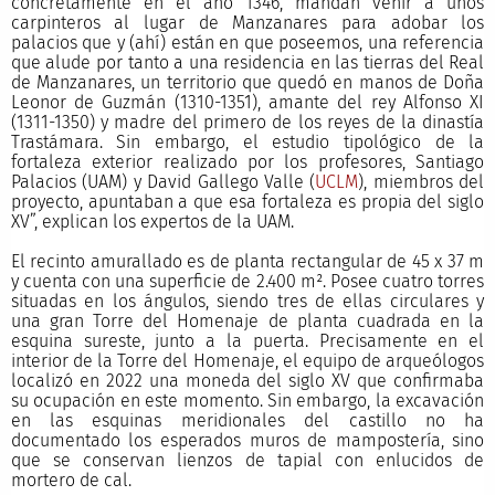
concretamente en el año 1346, mandan venir a unos
carpinteros al lugar de Manzanares para adobar los
palacios que y (ahí) están en que poseemos, una referencia
que alude por tanto a una residencia en las tierras del Real
de Manzanares, un territorio que quedó en manos de Doña
Leonor de Guzmán (1310-1351), amante del rey Alfonso XI
(1311-1350) y madre del primero de los reyes de la dinastía
Trastámara. Sin embargo, el estudio tipológico de la
fortaleza exterior realizado por los profesores, Santiago
Palacios (UAM) y David Gallego Valle (
UCLM
), miembros del
proyecto, apuntaban a que esa fortaleza es propia del siglo
XV”, explican los expertos de la UAM.
El recinto amurallado es de planta rectangular de 45 x 37 m
y cuenta con una superficie de 2.400 m². Posee cuatro torres
situadas en los ángulos, siendo tres de ellas circulares y
una gran Torre del Homenaje de planta cuadrada en la
esquina sureste, junto a la puerta. Precisamente en el
interior de la Torre del Homenaje, el equipo de arqueólogos
localizó en 2022 una moneda del siglo XV que confirmaba
su ocupación en este momento. Sin embargo, la excavación
en las esquinas meridionales del castillo no ha
documentado los esperados muros de mampostería, sino
que se conservan lienzos de tapial con enlucidos de
mortero de cal.