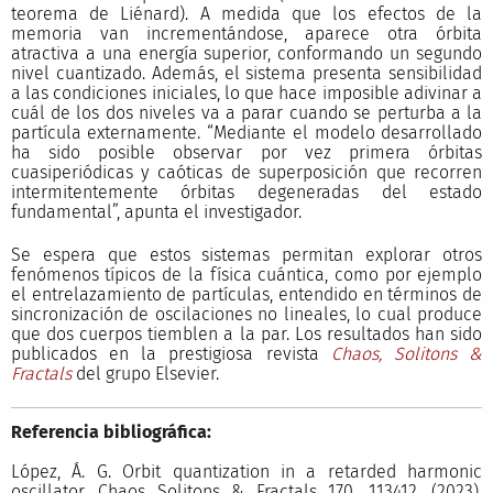
teorema de Liénard). A medida que los efectos de la
memoria van incrementándose, aparece otra órbita
atractiva a una energía superior, conformando un segundo
nivel cuantizado. Además, el sistema presenta sensibilidad
a las condiciones iniciales, lo que hace imposible adivinar a
cuál de los dos niveles va a parar cuando se perturba a la
partícula externamente. “Mediante el modelo desarrollado
ha sido posible observar por vez primera órbitas
cuasiperiódicas y caóticas de superposición que recorren
intermitentemente órbitas degeneradas del estado
fundamental”, apunta el investigador.
Se espera que estos sistemas permitan explorar otros
fenómenos típicos de la física cuántica, como por ejemplo
el entrelazamiento de partículas, entendido en términos de
sincronización de oscilaciones no lineales, lo cual produce
que dos cuerpos tiemblen a la par. Los resultados han sido
publicados en la prestigiosa revista
Chaos, Solitons &
Fractals
del grupo Elsevier.
Referencia bibliográfica:
López, Á. G. Orbit quantization in a retarded harmonic
oscillator. Chaos Solitons & Fractals 170, 113412, (2023).