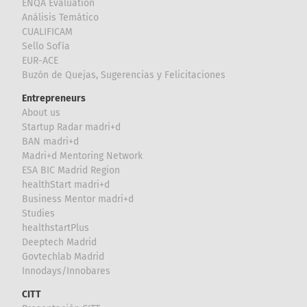
ENQA Evaluation
Análisis Temático
CUALIFICAM
Sello Sofía
EUR-ACE
Buzón de Quejas, Sugerencias y Felicitaciones
Entrepreneurs
About us
Startup Radar madri+d
BAN madri+d
Madri+d Mentoring Network
ESA BIC Madrid Region
healthStart madri+d
Business Mentor madri+d
Studies
healthstartPlus
Deeptech Madrid
Govtechlab Madrid
Innodays/Innobares
CITT