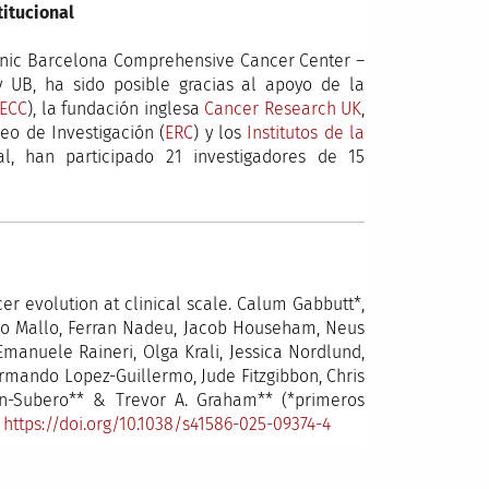
titucional
Clínic Barcelona Comprehensive Cancer Center –
y UB, ha sido posible gracias al apoyo de la
ECC
), la fundación inglesa
Cancer Research UK
,
eo de Investigación (
ERC
) y los
Institutos de la
al, han participado 21 investigadores de 15
er evolution at clinical scale. Calum Gabbutt*,
ego Mallo, Ferran Nadeu, Jacob Househam, Neus
manuele Raineri, Olga Krali, Jessica Nordlund,
Armando Lopez-Guillermo, Jude Fitzgibbon, Chris
rtin-Subero** & Trevor A. Graham** (*primeros
.
https://doi.org/10.1038/s41586-025-09374-4