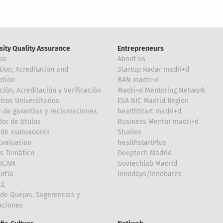
sity Quality Assurance
Entrepreneurs
us
About us
tion, Acreditation and
Startup Radar madri+d
ation
BAN madri+d
ción, Acreditación y Verificación
Madri+d Mentoring Network
tros Universitarios
ESA BIC Madrid Region
 de garantías y reclamaciones
healthStart madri+d
or de títulos
Business Mentor madri+d
de evaluadores
Studies
valuation
healthstartPlus
is Temático
Deeptech Madrid
FICAM
Govtechlab Madrid
Sofía
Innodays/Innobares
CE
de Quejas, Sugerencias y
taciones