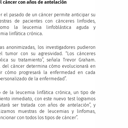
del cáncer con años de antelación
er el pasado de un cáncer permite anticipar su
estras de pacientes con cánceres linfoides,
 como la leucemia linfoblástica aguda y
ia linfática crónica.
icas anonimizadas, los investigadores pudieron
el tumor con su agresividad. “Los cánceres
ica su tratamiento”, señala Trevor Graham.
al del cáncer determina cómo evolucionará en
cir cómo progresará la enfermedad en cada
personalizado de la enfermedad”.
 de la leucemia linfática crónica, un tipo de
iento inmediato, con este nuevo test logramos
tará ser tratada con años de antelación”, y
izamos muestras de leucemias y linfomas,
cionar con todos los tipos de cáncer”.