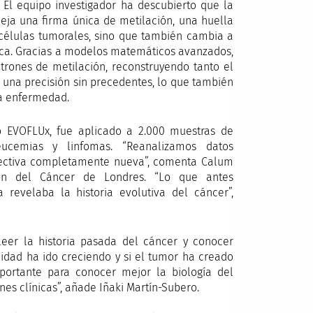
. El equipo investigador ha descubierto que la
deja una firma única de metilación, una huella
 células tumorales, sino que también cambia a
fica. Gracias a modelos matemáticos avanzados,
atrones de metilación, reconstruyendo tanto el
 una precisión sin precedentes, lo que también
la enfermedad.
o EVOFLUx, fue aplicado a 2.000 muestras de
eucemias y linfomas. “Reanalizamos datos
pectiva completamente nueva”, comenta Calum
ción del Cáncer de Londres. “Lo que antes
revelaba la historia evolutiva del cáncer”,
eer la historia pasada del cáncer y conocer
cidad ha ido creciendo y si el tumor ha creado
mportante para conocer mejor la biología del
nes clínicas”, añade Iñaki Martín-Subero.