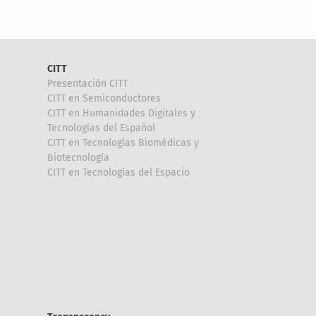
CITT
Presentación CITT
CITT en Semiconductores
CITT en Humanidades Digitales y
Tecnologías del Español
CITT en Tecnologías Biomédicas y
Biotecnología
CITT en Tecnologías del Espacio