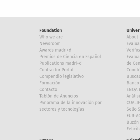
Foundation
Univer
Who we are
About 
Newsroom
Evalua
Awards madri+d
Verific
Premios de Ciencia en Español
Evalua
Publications madri+d
de Cen
Contractor Portal
Comité
Compendio legislativo
Buscad
Formación
Banco 
Contacto
ENQA E
Tablón de Anuncios
Anális
Panorama de la innovación por
CUALI
sectores y tecnologías
Sello 
EUR-A
Buzón 
Felici