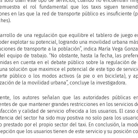
s solo usan este tipo de servicios, cuando no encuentran ning
emuestra el rol fundamental que los taxis siguen tenien
iones en las que la red de transporte público es insuficiente 
hes).
sarrollo de una regulación que equilibre el tablero de juego e
oder explotar su potencial, logrando una movilidad urbana má
uciones de transporte a la población”, indica María Vega Gonz
del equipo de trabajo. “No obstante, hasta la fecha, las prefe
enidas en cuenta en el debate público sobre la regulación de 
 una solución que maximice el potencial de este tipo de servi
orte público o los modos activos (a pie o en bicicleta), y 
ización de la movilidad urbana”, concluye la investigadora.
ente, los autores señalan que las autoridades públicas e
entes de que mantener grandes restricciones en los servicios d
isfacción y calidad de servicio ofrecida a los usuarios. El ca
encia del sector ha sido muy positiva no solo para los usuario
io prestado por el propio sector del taxi. En conclusión, la mo
epción que los usuarios tienen de este servicio y su posición co