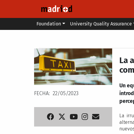
Skip to main content
Main menu
Foundation
University Quality Assurance
Secondary breadcrumb
La a
com
Un eq
FECHA
22/05/2023
introd
percep
La irr
altern
nuevos