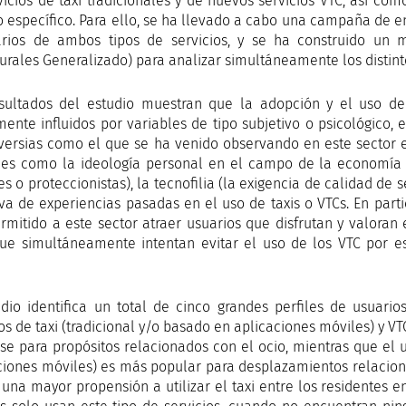
vicios de taxi tradicionales y de nuevos servicios VTC, así co
o específico. Para ello, se ha llevado a cabo una campaña de e
rios de ambos tipos de servicios, y se ha construido un
turales Generalizado) para analizar simultáneamente los distint
sultados del estudio muestran que la adopción y el uso de
mente influidos por variables de tipo subjetivo o psicológico
versias como el que se ha venido observando en este sector e
les como la ideología personal en el campo de la economía 
es o proteccionistas), la tecnofilia (la exigencia de calidad de
iva de experiencias pasadas en el uso de taxis o VTCs. En parti
rmitido a este sector atraer usuarios que disfrutan y valoran 
ue simultáneamente intentan evitar el uso de los VTC por e
udio identifica un total de cinco grandes perfiles de usuari
ios de taxi (tradicional y/o basado en aplicaciones móviles) y 
arse para propósitos relacionados con el ocio, mientras que el 
ciones móviles) es más popular para desplazamientos relacion
 una mayor propensión a utilizar el taxi entre los residentes en