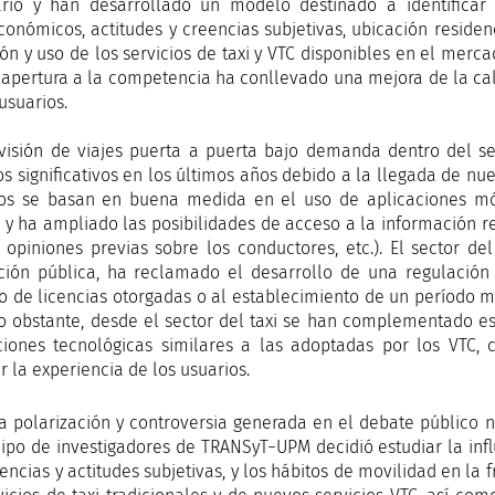
rio y han desarrollado un modelo destinado a identificar la
conómicos, actitudes y creencias subjetivas, ubicación residen
ón y uso de los servicios de taxi y VTC disponibles en el merc
 apertura a la competencia ha conllevado una mejora de la calid
usuarios.
visión de viajes puerta a puerta bajo demanda dentro del s
s significativos en los últimos años debido a la llegada de nue
ios se basan en buena medida en el uso de aplicaciones mó
 y ha ampliado las posibilidades de acceso a la información rela
, opiniones previas sobre los conductores, etc.). El sector de
ción pública, ha reclamado el desarrollo de una regulación 
 de licencias otorgadas o al establecimiento de un período m
No obstante, desde el sector del taxi se han complementado e
ciones tecnológicas similares a las adoptadas por los VTC, 
r la experiencia de los usuarios.
a polarización y controversia generada en el debate público na
ipo de investigadores de TRANSyT−UPM decidió estudiar la infl
eencias y actitudes subjetivas, y los hábitos de movilidad en la