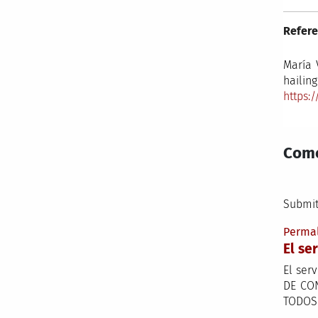
Refere
María 
hailin
https:/
Come
Submit
Perma
El se
El ser
DE CO
TODOS