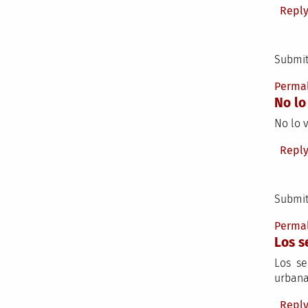
Repl
Submit
Perma
No lo
No lo 
Repl
Submit
Perma
Los s
Los se
urbana
Repl