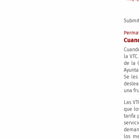
Submit
Perma
Cuan
Cuando
la VTC
de la 
Ayuntam
Se les
deslea
una fr
Las VT
que lo
tarifa
servic
demand
los me