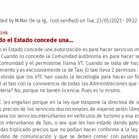
ted by
M.Mar De la Ig… (not verified)
on Tue, 23/05/2023 - 09:22
link
do el Estado concede una…
 el Estado concede una autorización es para hacer servicios 
. Cuando lo concede la Comunidad autónoma es para hacer ser
Comunidad y el permisonse llama VT. Cuando se trata de hace
iento y es exclusivamente la de Taxi. El taxi lleva 2 permisos : l
 olvida que los VTC han usado la tecnología para hacer un f
l al taxi con la connivencia de todas las Administraciones que
utería? No, porque no tienen licencia. Pues es lo mismo.
C les engañan porque en la ley que traspone la directiva de s
s precios de los servicios discrecionales de viajeros serán li
 para los servicios.interurbanos en vehículos de turismo y esa 
ios interurbanos de Taxi.. o sea que les han estado dando gato 
as triplicado precios que no podían hacer conforme a la ley
dios de comunicación y que se deben comer con patatas p