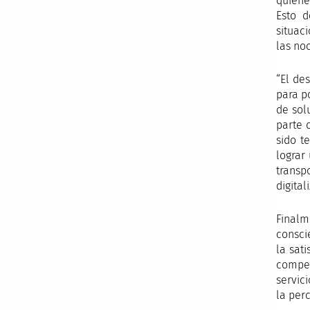
quiene
Esto d
situac
las noc
“El de
para p
de sol
parte 
sido t
lograr
transp
digital
Finalm
consci
la sat
compet
servic
la perc