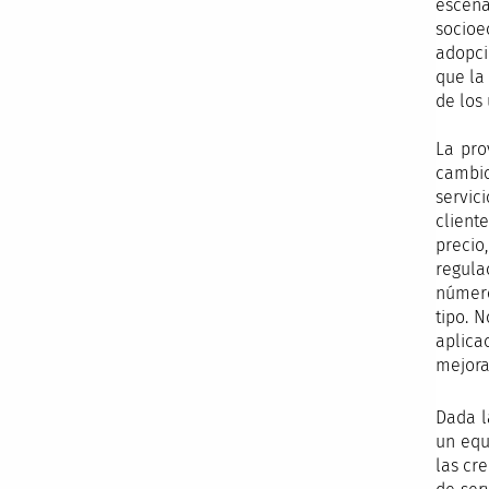
escena
socioe
adopci
que la
de los 
La pro
cambio
servic
cliente
precio
regula
número
tipo. 
aplica
mejora
Dada l
un equ
las cr