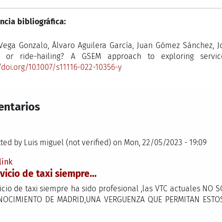
ncia bibliográfica:
Vega Gonzalo, Álvaro Aguilera García, Juan Gómez Sánchez, Jo
g or ride-hailing? A GSEM approach to exploring service
/doi.org/10.1007/s11116-022-10356-y
ntarios
ted by
Luis miguel (not verified)
on Mon, 22/05/2023 - 19:09
link
rvicio de taxi siempre…
vicio de taxi siempre ha sido profesional ,las VTC actuales 
NOCIMIENTO DE MADRID,UNA VERGUENZA QUE PERMITAN ESTOS