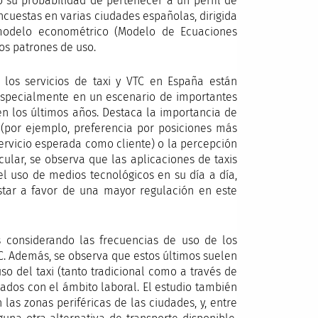
mo su probabilidad de pertenecer a un perfil de
ncuestas en varias ciudades españolas, dirigida
 modelo econométrico (Modelo de Ecuaciones
os patrones de uso.
 los servicios de taxi y VTC en España están
, especialmente en un escenario de importantes
n los últimos años. Destaca la importancia de
(por ejemplo, preferencia por posiciones más
 servicio esperada como cliente) o la percepción
cular, se observa que las aplicaciones de taxis
el uso de medios tecnológicos en su día a día,
star a favor de una mayor regulación en este
os considerando las frecuencias de uso de los
VTC. Además, se observa que estos últimos suelen
uso del taxi (tanto tradicional como a través de
ados con el ámbito laboral. El estudio también
 las zonas periféricas de las ciudades, y, entre