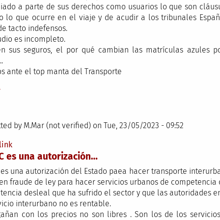
iado a parte de sus derechos como usuarios lo que son cláusu
o lo que ocurre en el viaje y de acudir a los tribunales Españ
de tacto indefensos.
udio es incompleto.
en sus seguros, el por qué cambian las matrículas azules 
.
s ante el top manta del Transporte
y
ted by
M.Mar (not verified)
on Tue, 23/05/2023 - 09:52
link
C es una autorización…
 es una autorización del Estado paea hacer transporte interu
en fraude de ley para hacer servicios urbanos de competencia de
encia desleal que ha sufrido el sector y que las autoridades e
vicio interurbano no es rentable.
añan con los precios no son libres . Son los de los servicio