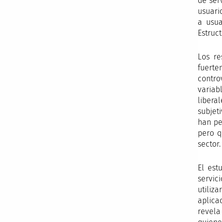
de ser
usuari
a usua
Estruc
Los re
fuerte
contro
variab
liberal
subjet
han pe
pero q
sector.
El est
servic
utiliz
aplica
revela