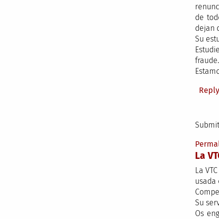
renunc
de tod
dejan 
Su est
Estudi
fraude..
Estamo
Repl
Submit
Perma
La VT
La VTC
usada 
Compet
Su ser
Os eng