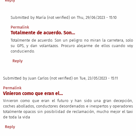
Reply
Submitted by
María (not verified)
on Thu, 29/06/2023 - 15:10
In reply to
Vinieron como que eran la…
by
Juan Carlos (not verified)
Permalink
Totalmente de acuerdo. Son…
Totalmente de acuerdo. Son un peligro: no miran la carretera, solo
su GPS, y dan volantazos. Procuro alejarme de ellos cuando voy
conduciendo.
Reply
Submitted by
Juan Carlos (not verified)
on Tue, 23/05/2023 - 15:11
Permalink
Vinieron como que eran el…
Vinieron como que eran el futuro y han sido una gran decepción,
coches abollados, conductores desordenados e inespertos y operadores
totalmente opacos sin posibilidad de reclamación, mucho mejor el taxi
de toda la vida
Reply