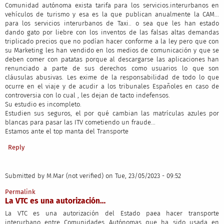
Comunidad autónoma exista tarifa para los servicios.interurbanos en
vehículos de turismo y esa es la que publican anualmente la CAM...
para los servicios interurbanos de Taxi.. o sea que les han estado
dando gato por liebre con los inventos de las falsas altas demandas
triplicado precios que no podían hacer conforme a la ley pero que con
su Marketing les han vendido en los medios de comunicación y que se
deben comer con patatas porque al descargarse las aplicaciones han
renunciado a parte de sus derechos como usuarios lo que son
cláusulas abusivas. Les exime de la responsabilidad de todo lo que
ocurre en el viaje y de acudir a los tribunales Españoles en caso de
controversia con lo cual , les dejan de tacto indefensos.
Su estudio es incompleto.
Estudien sus seguros, el por qué cambian las matrículas azules por
blancas para pasar las ITV cometiendo un fraude...
Estamos ante el top manta del Transporte
Reply
Submitted by
M.Mar (not verified)
on Tue, 23/05/2023 - 09:52
Permalink
La VTC es una autorización…
La VTC es una autorización del Estado paea hacer transporte
interurbano entre Comunidades Autónomas que ha sido usada en