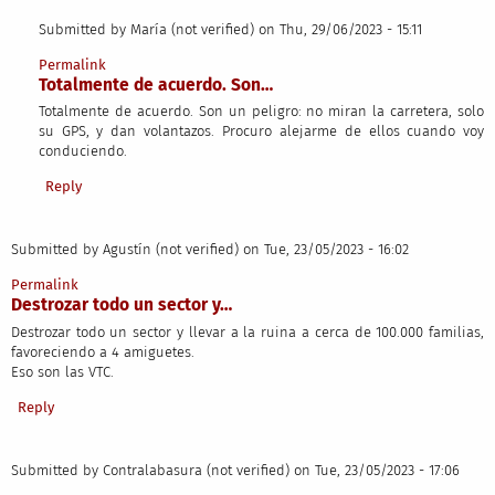
Submitted by
María (not verified)
on Thu, 29/06/2023 - 15:11
In reply to
Vinieron como que eran el…
by
Juan Carlos (not verified)
Permalink
Totalmente de acuerdo. Son…
Totalmente de acuerdo. Son un peligro: no miran la carretera, solo
su GPS, y dan volantazos. Procuro alejarme de ellos cuando voy
conduciendo.
Reply
Submitted by
Agustín (not verified)
on Tue, 23/05/2023 - 16:02
Permalink
Destrozar todo un sector y…
Destrozar todo un sector y llevar a la ruina a cerca de 100.000 familias,
favoreciendo a 4 amiguetes.
Eso son las VTC.
Reply
Submitted by
Contralabasura (not verified)
on Tue, 23/05/2023 - 17:06