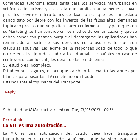
Comunidad autónoma exista tarifa para los servicios.interurbanos en
vehículos de turismo y esa es la que publican anualmente la CAM...
para los servicios interurbanos de Taxi.. o sea que les han estado
dando gato por liebre con los inventos de las falsas altas demandas
triplicado precios que no podían hacer conforme a la ley pero que con
su Marketing les han vendido en los medios de comunicación y que se
deben comer con patatas porque al descargarse las aplicaciones han
renunciado a parte de sus derechos como usuarios lo que son
cláusulas abusivas. Les exime de la responsabilidad de todo lo que
ocurre en el viaje y de acudir a los tribunales Españoles en caso de
controversia con lo cual , les dejan de tacto indefensos.
Su estudio es incompleto.
Estudien sus seguros, el por qué cambian las matrículas azules por
blancas para pasar las ITV cometiendo un fraude...
Estamos ante el top manta del Transporte
Reply
Submitted by
M.Mar (not verified)
on Tue, 23/05/2023 - 09:52
Permalink
La VTC es una autorización…
La VTC es una autorización del Estado paea hacer transporte
interurbano entre Comunidades Autónomas que ha sido usada en