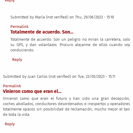
Reply
Submitted by
María (not verified)
on Thu, 29/06/2023 - 15:10
In reply to
Vinieron como que eran la…
by
Juan Carlos (not verified)
Permalink
Totalmente de acuerdo. Son…
Totalmente de acuerdo. Son un peligro: no miran la carretera, solo
su GPS, y dan volantazos. Procuro alejarme de ellos cuando voy
conduciendo.
Reply
Submitted by
Juan Carlos (not verified)
on Tue, 23/05/2023 - 15:11
Permalink
Vinieron como que eran el…
Vinieron como que eran el futuro y han sido una gran decepción,
coches abollados, conductores desordenados e inespertos y operadores
totalmente opacos sin posibilidad de reclamación, mucho mejor el taxi
de toda la vida
Reply