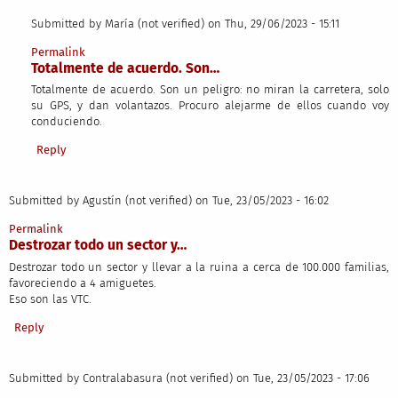
Submitted by
María (not verified)
on Thu, 29/06/2023 - 15:11
In reply to
Vinieron como que eran el…
by
Juan Carlos (not verified)
Permalink
Totalmente de acuerdo. Son…
Totalmente de acuerdo. Son un peligro: no miran la carretera, solo
su GPS, y dan volantazos. Procuro alejarme de ellos cuando voy
conduciendo.
Reply
Submitted by
Agustín (not verified)
on Tue, 23/05/2023 - 16:02
Permalink
Destrozar todo un sector y…
Destrozar todo un sector y llevar a la ruina a cerca de 100.000 familias,
favoreciendo a 4 amiguetes.
Eso son las VTC.
Reply
Submitted by
Contralabasura (not verified)
on Tue, 23/05/2023 - 17:06