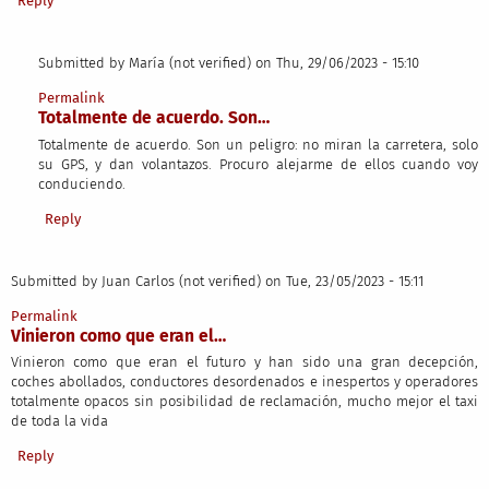
Reply
Submitted by
María (not verified)
on Thu, 29/06/2023 - 15:10
In reply to
Vinieron como que eran la…
by
Juan Carlos (not verified)
Permalink
Totalmente de acuerdo. Son…
Totalmente de acuerdo. Son un peligro: no miran la carretera, solo
su GPS, y dan volantazos. Procuro alejarme de ellos cuando voy
conduciendo.
Reply
Submitted by
Juan Carlos (not verified)
on Tue, 23/05/2023 - 15:11
Permalink
Vinieron como que eran el…
Vinieron como que eran el futuro y han sido una gran decepción,
coches abollados, conductores desordenados e inespertos y operadores
totalmente opacos sin posibilidad de reclamación, mucho mejor el taxi
de toda la vida
Reply