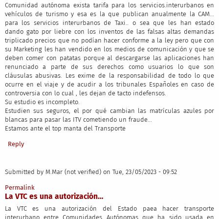
Comunidad autónoma exista tarifa para los servicios.interurbanos en
vehículos de turismo y esa es la que publican anualmente la CAM...
para los servicios interurbanos de Taxi.. o sea que les han estado
dando gato por liebre con los inventos de las falsas altas demandas
triplicado precios que no podían hacer conforme a la ley pero que con
su Marketing les han vendido en los medios de comunicación y que se
deben comer con patatas porque al descargarse las aplicaciones han
renunciado a parte de sus derechos como usuarios lo que son
cláusulas abusivas. Les exime de la responsabilidad de todo lo que
ocurre en el viaje y de acudir a los tribunales Españoles en caso de
controversia con lo cual , les dejan de tacto indefensos.
Su estudio es incompleto.
Estudien sus seguros, el por qué cambian las matrículas azules por
blancas para pasar las ITV cometiendo un fraude...
Estamos ante el top manta del Transporte
Reply
Submitted by
M.Mar (not verified)
on Tue, 23/05/2023 - 09:52
Permalink
La VTC es una autorización…
La VTC es una autorización del Estado paea hacer transporte
interurbano entre Comunidades Autónomas que ha sido usada en