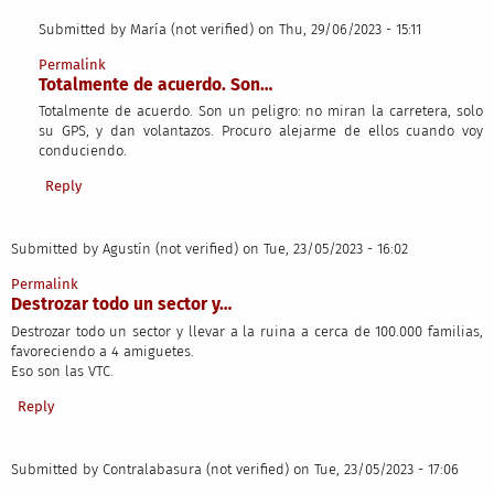
Submitted by
María (not verified)
on Thu, 29/06/2023 - 15:11
In reply to
Vinieron como que eran el…
by
Juan Carlos (not verified)
Permalink
Totalmente de acuerdo. Son…
Totalmente de acuerdo. Son un peligro: no miran la carretera, solo
su GPS, y dan volantazos. Procuro alejarme de ellos cuando voy
conduciendo.
Reply
Submitted by
Agustín (not verified)
on Tue, 23/05/2023 - 16:02
Permalink
Destrozar todo un sector y…
Destrozar todo un sector y llevar a la ruina a cerca de 100.000 familias,
favoreciendo a 4 amiguetes.
Eso son las VTC.
Reply
Submitted by
Contralabasura (not verified)
on Tue, 23/05/2023 - 17:06