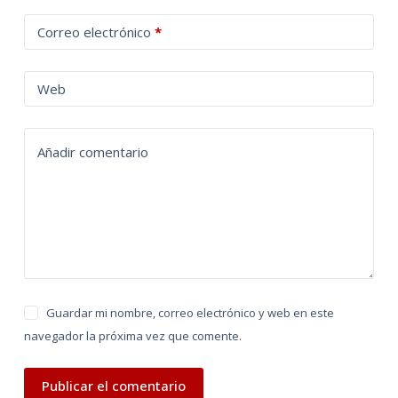
t
Correo electrónico
*
e
r
n
Web
a
t
Añadir comentario
i
v
e
:
Guardar mi nombre, correo electrónico y web en este
navegador la próxima vez que comente.
Publicar el comentario