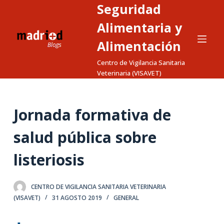
Seguridad
S
a
Alimentaria y
l
Alimentación
t
Centro de Vigilancia Sanitaria
a
Veterinaria (VISAVET)
r
a
l
Jornada formativa de
c
o
salud pública sobre
n
t
listeriosis
e
n
CENTRO DE VIGILANCIA SANITARIA VETERINARIA
i
(VISAVET)
31 AGOSTO 2019
GENERAL
d
o