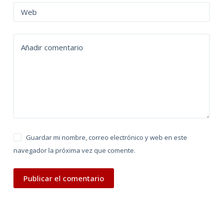
n
Web
a
t
Añadir comentario
i
v
e
:
Guardar mi nombre, correo electrónico y web en este
navegador la próxima vez que comente.
Publicar el comentario