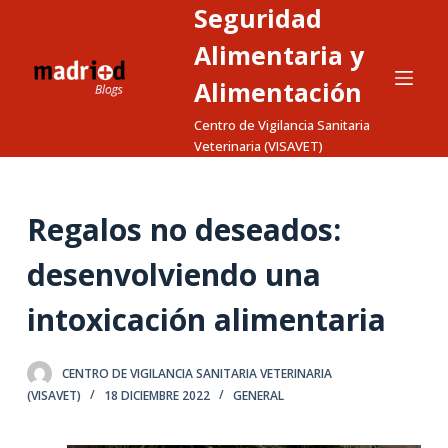
Seguridad
S
a
Alimentaria y
l
Alimentación
t
Centro de Vigilancia Sanitaria
a
Veterinaria (VISAVET)
r
a
l
Regalos no deseados:
c
o
desenvolviendo una
n
t
intoxicación alimentaria
e
n
CENTRO DE VIGILANCIA SANITARIA VETERINARIA
i
(VISAVET)
18 DICIEMBRE 2022
GENERAL
d
o