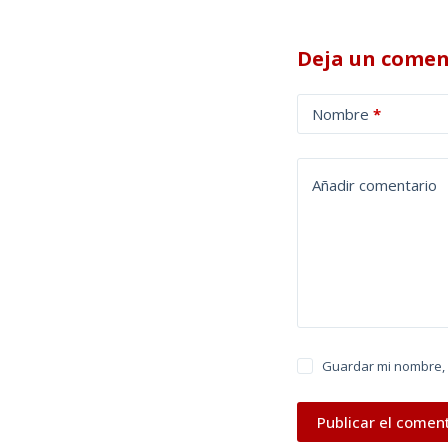
Deja un comen
A
Nombre
*
l
t
e
Añadir comentario
r
n
a
t
i
v
e
Guardar mi nombre, 
:
Publicar el comen