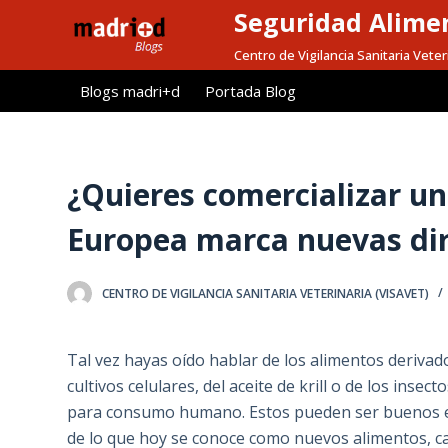
Seguridad Alimen
S
a
Centro de Vigilancia Sanitaria Veter
l
Blogs madri+d
Portada Blog
t
a
r
a
¿Quieres comercializar u
l
Europea marca nuevas dir
c
o
n
CENTRO DE VIGILANCIA SANITARIA VETERINARIA (VISAVET)
t
e
Tal vez hayas oído hablar de los alimentos derivad
n
cultivos celulares, del aceite de krill o de los insect
i
para consumo humano. Estos pueden ser buenos 
d
de lo que hoy se conoce como nuevos alimentos, c
o