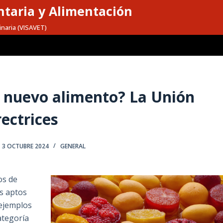
taria y Alimentación
inaria (VISAVET)
n nuevo alimento? La Unión
ectrices
3 OCTUBRE 2024
GENERAL
os de
os aptos
ejemplos
ategoría