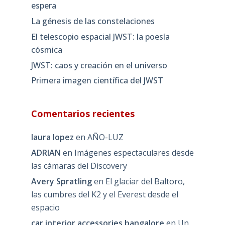
espera
La génesis de las constelaciones
El telescopio espacial JWST: la poesía
cósmica
JWST: caos y creación en el universo
Primera imagen científica del JWST
Comentarios recientes
laura lopez
en
AÑO-LUZ
ADRIAN
en
Imágenes espectaculares desde
las cámaras del Discovery
Avery Spratling
en
El glaciar del Baltoro,
las cumbres del K2 y el Everest desde el
espacio
car interior accessories bangalore
en
Un