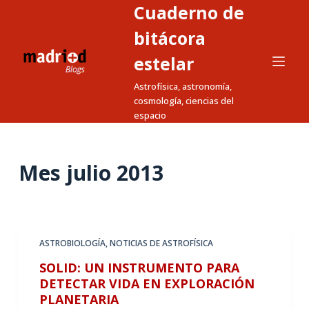
Cuaderno de
S
a
bitácora
l
estelar
t
Astrofísica, astronomía,
a
cosmología, ciencias del
r
espacio
a
l
c
Mes
julio 2013
o
n
t
e
ASTROBIOLOGÍA
,
NOTICIAS DE ASTROFÍSICA
n
SOLID: UN INSTRUMENTO PARA
i
DETECTAR VIDA EN EXPLORACIÓN
d
PLANETARIA
o