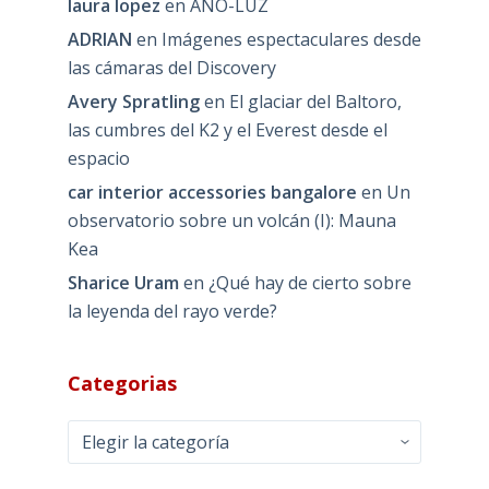
laura lopez
en
AÑO-LUZ
ADRIAN
en
Imágenes espectaculares desde
las cámaras del Discovery
Avery Spratling
en
El glaciar del Baltoro,
las cumbres del K2 y el Everest desde el
espacio
car interior accessories bangalore
en
Un
observatorio sobre un volcán (I): Mauna
Kea
Sharice Uram
en
¿Qué hay de cierto sobre
la leyenda del rayo verde?
Categorias
Categorias