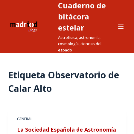
Cuaderno de
S
a
bitácora
l
estelar
t
Astrofísica, astronomía,
a
cosmología, ciencias del
r
espacio
a
l
c
Etiqueta
Observatorio de
o
n
Calar Alto
t
e
n
i
GENERAL
d
La Sociedad Española de Astronomía
o