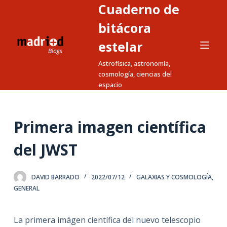
Cuaderno de
S
a
bitácora
l
estelar
t
Astrofísica, astronomía,
a
cosmología, ciencias del
r
espacio
a
l
c
Primera imagen científica
o
n
del JWST
t
e
DAVID BARRADO
2022/07/12
GALAXIAS Y COSMOLOGÍA
,
n
GENERAL
i
d
La primera imágen científica del nuevo telescopio
o