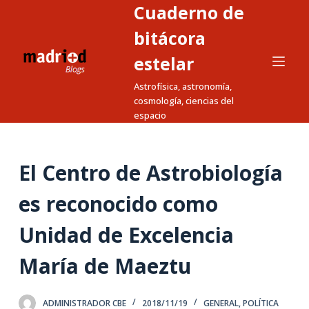
Cuaderno de
S
a
bitácora
l
estelar
t
Astrofísica, astronomía,
a
cosmología, ciencias del
r
espacio
a
l
c
El Centro de Astrobiología
o
n
es reconocido como
t
Unidad de Excelencia
e
n
María de Maeztu
i
d
o
ADMINISTRADOR CBE
2018/11/19
GENERAL
,
POLÍTICA