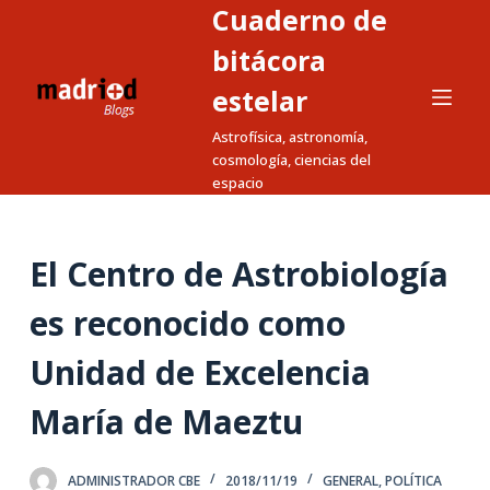
Cuaderno de
S
a
bitácora
l
estelar
t
Astrofísica, astronomía,
a
cosmología, ciencias del
r
espacio
a
l
c
El Centro de Astrobiología
o
n
es reconocido como
t
Unidad de Excelencia
e
n
María de Maeztu
i
d
o
ADMINISTRADOR CBE
2018/11/19
GENERAL
,
POLÍTICA