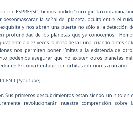
Pero con ESPRESSO, hemos podido “corregir” la contaminació
 desenmascarar la señal del planeta, oculta entre el ruid
exquisita y nos abren una puerta no sólo a la detección d
 en profundidad de los planetas que ya conocemos. Hemo
uivalente a diez veces la masa de la Luna, cuando antes sól
iones nos permiten poner límites a la existencia de otro
mento podemos asegurar que no existen otros planetas má
dedor de Próxima Centauri con órbitas inferiores a un año.
1d-FN-0[/youtube]
r. Sus primeros descubrimientos están siendo un hito en e
uramente revolucionarán nuestra comprensión sobre l