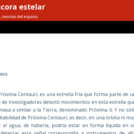
cora estelar
, ciencias del espacio
a
RIOS
Próxima Centauri, es una estrella fría que forma parte de u
o de investigadores detectó movimientos en esta estrella qu
masa a similar a la Tierra, denominado Próxima b. Y no sól
tabilidad de Próxima Centauri, es decir, en una órbita ni mu
e el agua, de haberla, podría estar en forma líquida en s
detectar esta señal correspondía a instrumentos de alt