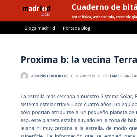
Cuaderno de bitá
S
a
Astrofísica, astronomía, cosmología
l
Blogs madri+d
Portada Blog
t
a
r
a
Proxima b: la vecina Terr
l
c
ADMINISTRADOR CBE
2020/05/26
SISTEMAS PLANETA
o
n
t
La estrella más cercana a nuestro Sistema Solar, 
e
sistema estelar triple. Hace cuatro años, un equip
n
sólo podrían atribuirse a un pequeño planeta de 
i
eso, este planeta estaba situado en la zona de habi
d
lejana ni muy cercana a la estrella, de modo qu
o
superficie. La información que se empleó para 