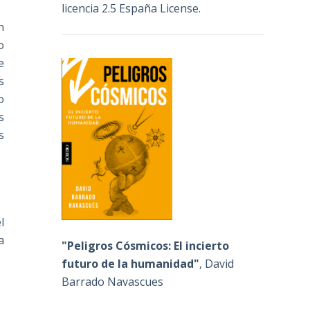
licencia 2.5 España License
.
n
o
e
s
o
s
s
l
a
"Peligros Cósmicos: El incierto
futuro de la humanidad"
, David
Barrado Navascues