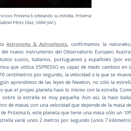
 rocoso Próxima b orbitando su estrella, Próxima
 Gabriel Pérez Díaz, SMM (IAC).
sta
Astronomy & Astrophysics
, confirmamos la naturalez
 del nuevo instrumento del Observatorio Europeo Austral
tutos suizos, italianos, portugueses y españoles (por es
nica que utiliza. ESPRESSO es capaz de medir cambios en l
 10 centímetros por segundo, la velocidad a la que se mueve
egún aprendimos de las leyes de Newton, no sólo la estrell
no que el propio planeta hace lo mismo con la estrella. Com
 sobre la estrella es muy pequeña. Aún así, la hace baila
entro de masas con una velocidad que depende de la masa de
aso de Próxima b, este planeta que tiene una masa sólo un 10
estrella varíe unos 2 metros por segundo (unos 7 kilómetro