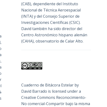
(
CAB
), dependiente del Instituto
Nacional de Técnica Aeroespacial
(INTA) y del Consejo Superior de
Investigaciones Científicas (CSIC).
David también ha sido director del
Centro Astronómico hispano alemán
a
(CAHA), observatorio de Calar Alto.
,
o
a
,
a
o
r
Cuaderno de Bitácora Estelar
by
l
David Barrado
is licensed under a
%
Creative Commons Reconocimiento-
s
No comercial-Compartir bajo la misma