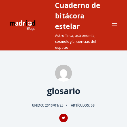
Cuaderno de
S
a
bitácora
l
estelar
t
Astrofísica, astronomía,
a
cosmología, ciencias del
r
espacio
a
l
c
o
n
t
glosario
e
n
UNIDO: 2010/01/25
ARTÍCULOS: 59
i
d
o