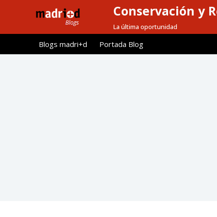
Conservación y R
S
a
La última oportunidad
l
Blogs madri+d
Portada Blog
t
a
r
a
l
c
o
n
t
e
n
i
d
o