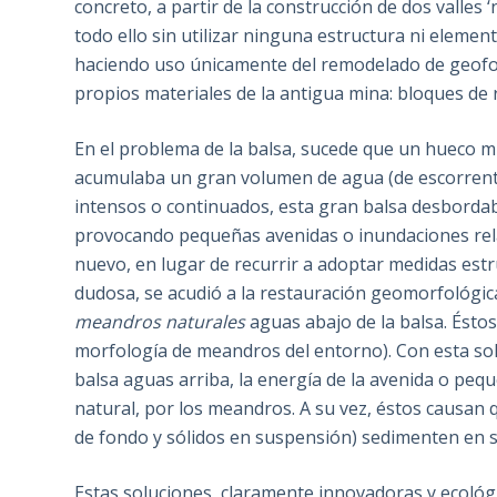
concreto, a partir de la construcción de dos valles ‘
todo ello sin utilizar ninguna estructura ni element
haciendo uso únicamente del remodelado de geoform
propios materiales de la antigua mina: bloques de 
En el problema de la balsa, sucede que un hueco m
acumulaba un gran volumen de agua (de escorrentí
intensos o continuados, esta gran balsa desbordab
provocando pequeñas avenidas o inundaciones r
nuevo, en lugar de recurrir a adoptar medidas estr
dudosa, se acudió a la restauración geomorfológic
meandros naturales
aguas abajo de la balsa. Ésto
morfología de meandros del entorno). Con esta sol
balsa aguas arriba, la energía de la avenida o pe
natural, por los meandros. A su vez, éstos causan 
de fondo y sólidos en suspensión) sedimenten en su
Estas soluciones, claramente innovadoras y ecoló