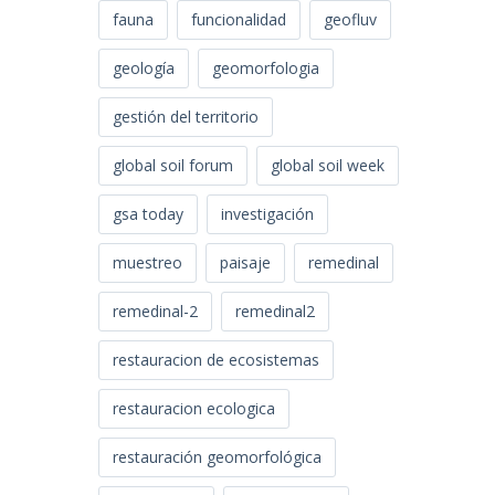
fauna
funcionalidad
geofluv
geología
geomorfologia
gestión del territorio
global soil forum
global soil week
gsa today
investigación
muestreo
paisaje
remedinal
remedinal-2
remedinal2
restauracion de ecosistemas
restauracion ecologica
restauración geomorfológica