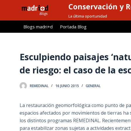
Conservación y R
S
a
La última oportunidad
l
Blogs madri+d
Portada Blog
t
a
r
a
Esculpiendo paisajes ‘natu
l
de riesgo: el caso de la 
c
o
n
REMEDINAL
16 JUNIO 2015
GENERAL
t
e
La restauración geomorfológica como punto de par
n
espacios afectados por movimientos de tierras ha 
i
los distintos programas REMEDINAL. Recientemente,
d
para estabilizar zonas sujetas a actividades extrac
o