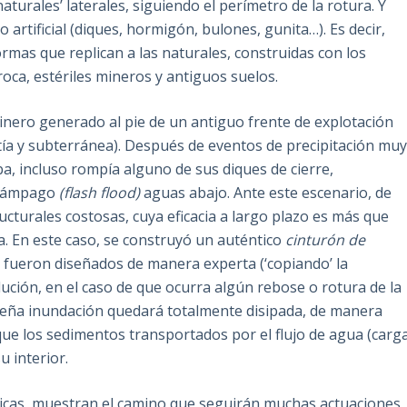
naturales’ laterales, siguiendo el perímetro de la rotura. Y
o artificial (diques, hormigón, bulones, gunita…). Es decir,
as que replican a las naturales, construidas con los
roca, estériles mineros y antiguos suelos.
inero generado al pie de un antiguo frente de explotación
a y subterránea). Después de eventos de precipitación mu
a, incluso rompía alguno de sus diques de cierre,
elámpago
(flash flood)
aguas abajo. Ante este escenario, de
ucturales costosas, cuya eficacia a largo plazo es más que
a. En este caso, se construyó un auténtico
cinturón de
s fueron diseñados de manera experta (‘copiando’ la
ución, en el caso de que ocurra algún rebose o rotura de la
queña inundación quedará totalmente disipada, de manera
que los sedimentos transportados por el flujo de agua (carg
 interior.
gicas, muestran el camino que seguirán muchas actuaciones